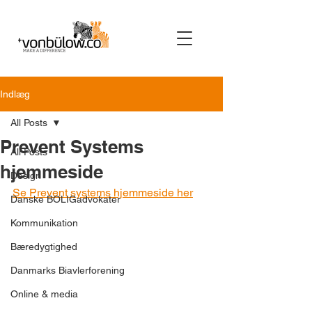
Indlæg
All Posts
Prevent Systems
All Posts
hjemmeside
Design
Se Prevent systems hjemmeside her
Danske BOLIGadvokater
Kommunikation
Bæredygtighed
Danmarks Biavlerforening
Online & media