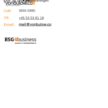
Kalk- og Teglværksforeningen
CVR:
3694 0980
Tlf:
+45 53 53 81 18
mail@vonbulow.co
Email:
CVR:
3694 0980
Tlf:
+45 53 53 81 18
Email:
mail@esg4business.co