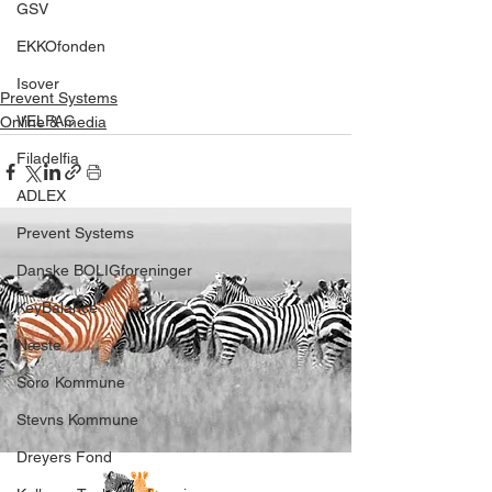
GSV
EKKOfonden
Isover
Prevent Systems
VELFAC
Online & media
Filadelfia
ADLEX
Prevent Systems
Danske BOLIGforeninger
KeyBalance
Næste
Sorø Kommune
Stevns Kommune
Dreyers Fond