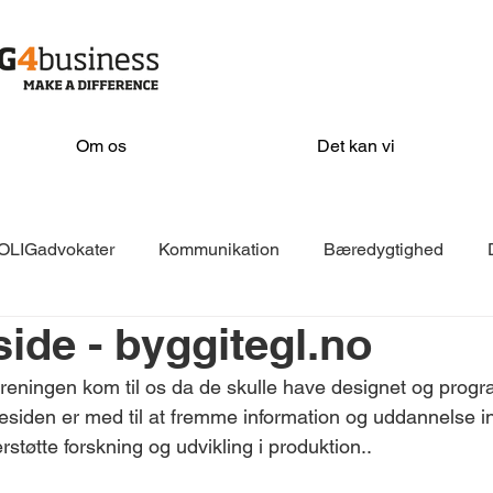
Om os
Det kan vi
OLIGadvokater
Kommunikation
Bæredygtighed
de - byggitegl.no
EKKOfonden
Isover
VELFAC
Filadelfia
AD
reningen kom til os da de skulle have designet og prog
siden er med til at fremme information og uddannelse i
KeyBalance
Næste
Sorø Kommune
Stevns Kom
tøtte forskning og udvikling i produktion..