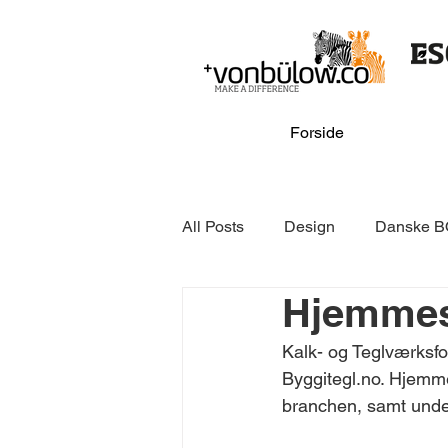
Forside
All Posts
Design
Danske B
Hjemmesi
Online & media
GSV
Kalk- og Teglværksfo
Byggitegl.no. Hjemme
Danske BOLIGforeninger
branchen, samt unders