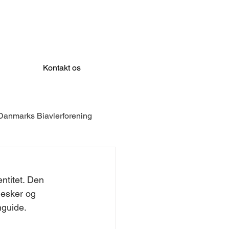
Kontakt os
Danmarks Biavlerforening
LEX
Prevent Systems
ntitet. Den 
nesker og 
mune
Dreyers Fond
nguide.