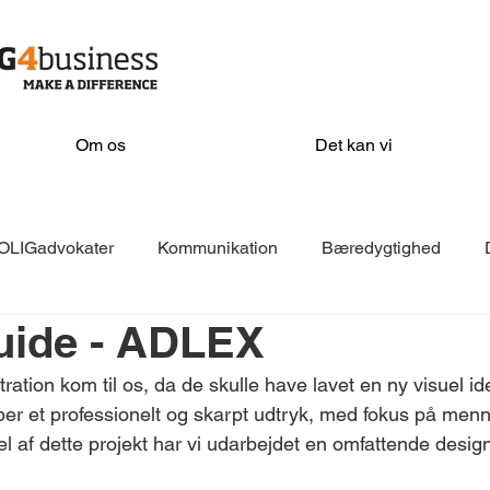
Om os
Det kan vi
OLIGadvokater
Kommunikation
Bæredygtighed
uide - ADLEX
EKKOfonden
Isover
VELFAC
Filadelfia
AD
tion kom til os, da de skulle have lavet en ny visuel ide
kaber et professionelt og skarpt udtryk, med fokus på men
KeyBalance
Næste
Sorø Kommune
Stevns Kom
l af dette projekt har vi udarbejdet en omfattende desig