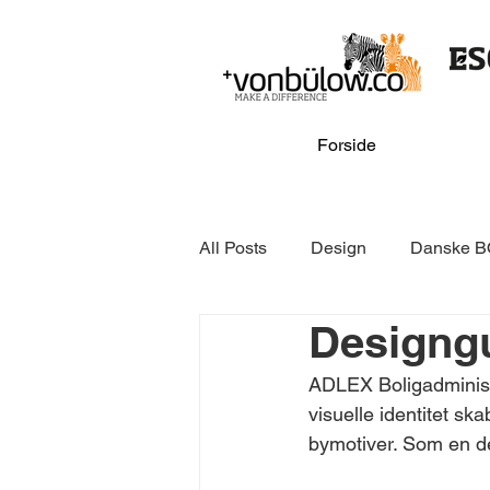
Forside
All Posts
Design
Danske B
Designg
Online & media
GSV
ADLEX Boligadministra
visuelle identitet s
Danske BOLIGforeninger
bymotiver. Som en de