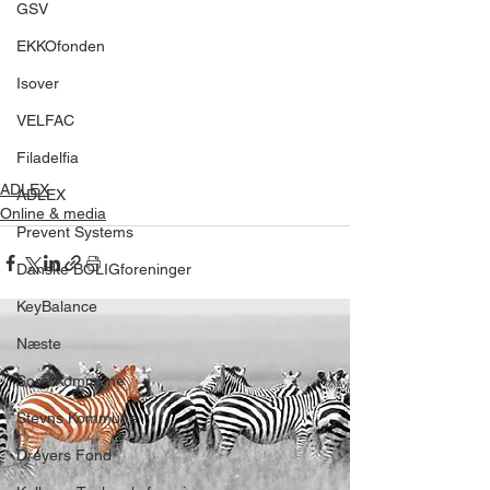
GSV
EKKOfonden
Isover
VELFAC
Filadelfia
ADLEX
ADLEX
Online & media
Prevent Systems
Danske BOLIGforeninger
KeyBalance
Næste
Sorø Kommune
Stevns Kommune
Dreyers Fond