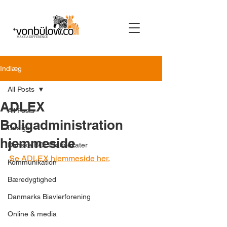
Indlæg
All Posts
ADLEX
All Posts
Boligadministration
Design
hjemmeside
Danske BOLIGadvokater
Se ADLEX hjemmeside her.
Kommunikation
Bæredygtighed
Danmarks Biavlerforening
Online & media