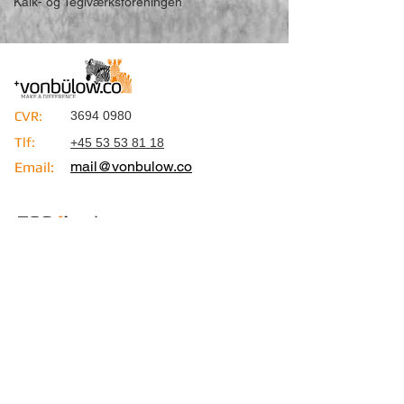
Kalk- og Teglværksforeningen
CVR:
3694 0980
Tlf:
+45 53 53 81 18
mail@vonbulow.co
Email:
CVR:
3694 0980
Tlf:
+45 53 53 81 18
Email:
mail@esg4business.co