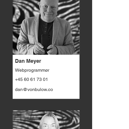
Dan Meyer
Webprogrammør
+45 60 61 73 01
dan@vonbulow.co