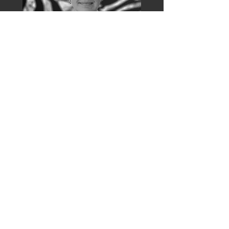
Rebekka Friis
ESG & Grøn kommunikaiton
+45 40 90 81 18
rebekka@vonbulow.co
rebekka@esg4business.c
o