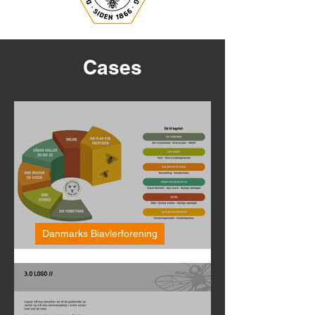
Cases
Danmarks Biavlerforening
iBee - en online værktøjskasse