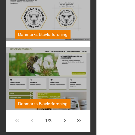
Danmarks Biavlerforening
Design manual og logo
Danmarks Biavlerforening
Bestøverportalen
1
/
3