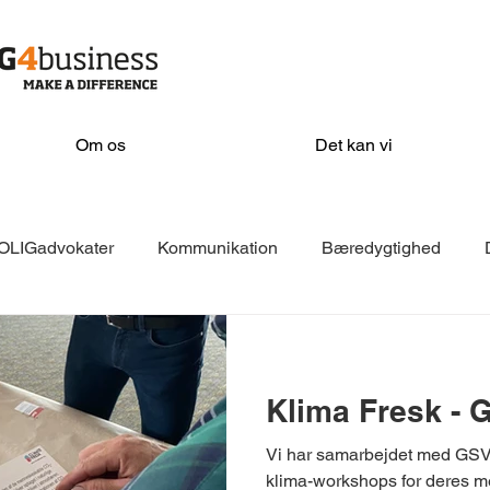
Om os
Det kan vi
OLIGadvokater
Kommunikation
Bæredygtighed
EKKOfonden
Isover
VELFAC
Filadelfia
AD
Klima Fresk - 
KeyBalance
Næste
Sorø Kommune
Stevns Kom
Vi har samarbejdet med GSV 
klima-workshops for deres m