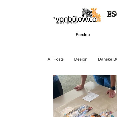
Forside
All Posts
Design
Danske B
Online & media
GSV
Danske BOLIGforeninger