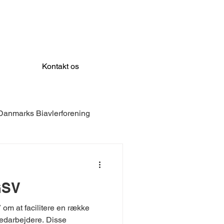
Kontakt os
Danmarks Biavlerforening
LEX
Prevent Systems
GSV
mune
Dreyers Fond
om at facilitere en række
edarbejdere. Disse