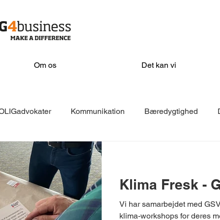
Om os
Det kan vi
OLIGadvokater
Kommunikation
Bæredygtighed
EKKOfonden
Isover
VELFAC
Filadelfia
AD
Klima Fresk - 
KeyBalance
Næste
Sorø Kommune
Stevns Kom
Vi har samarbejdet med GSV 
klima-workshops for deres m