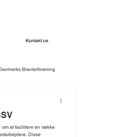
Kontakt os
Danmarks Biavlerforening
LEX
Prevent Systems
GSV
mune
Dreyers Fond
om at facilitere en række
edarbejdere. Disse