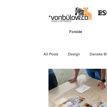
Forside
All Posts
Design
Danske B
Online & media
GSV
Danske BOLIGforeninger