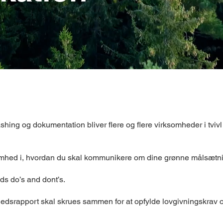
ing og dokumentation bliver flere og flere virksomheder i tviv
somhed i, hvordan du skal kommunikere om dine grønne målsætn
eds do’s and dont’s.
edsrapport skal skrues sammen for at opfylde lovgivningskrav 