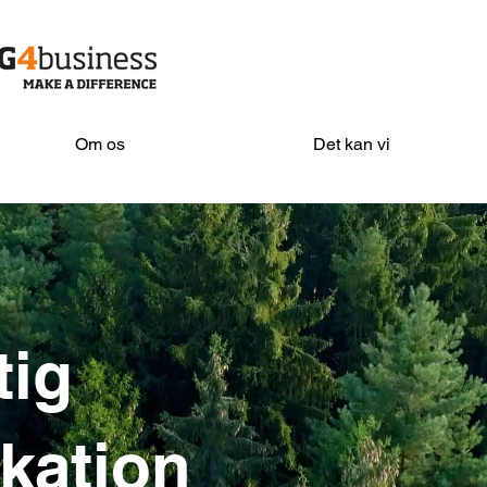
Om os
Det kan vi
tig
kation