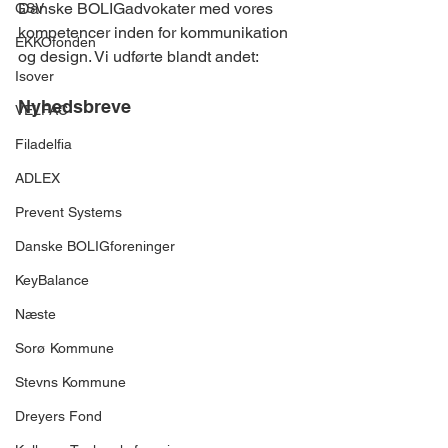
Danske BOLIGadvokater med vores 
GSV
kompetencer inden for kommunikation 
EKKOfonden
og design. Vi udførte blandt andet:
Isover
Nyhedsbreve
VELFAC
Filadelfia
ADLEX
Prevent Systems
Danske BOLIGforeninger
KeyBalance
Næste
Sorø Kommune
Stevns Kommune
Dreyers Fond