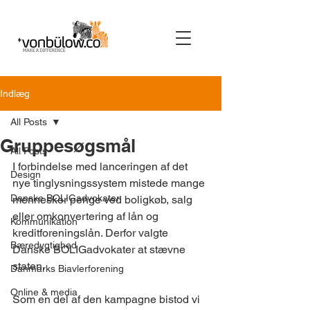
Indlæg
All Posts
Gruppesøgsmål
All Posts
I forbindelse med lanceringen af det 
Design
nye tinglysningssystem mistede mange 
Danske BOLIGadvokater
mennesker penge ved boligkøb, salg 
eller omkonvertering af lån og 
Kommunikation
kreditforeningslån. Derfor valgte 
Bæredygtighed
Danske BOLIGadvokater at stævne 
staten.
Danmarks Biavlerforening
Online & media
Som en del af den kampagne bistod vi 